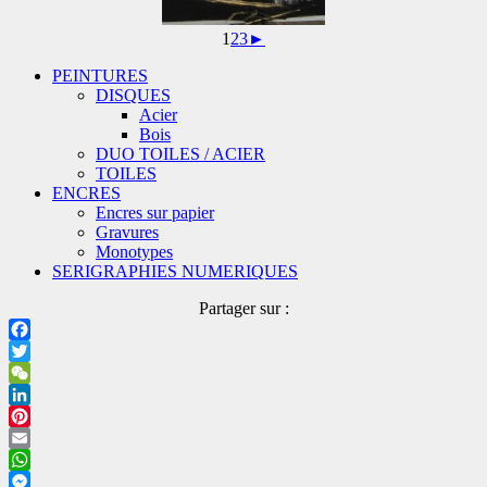
1
2
3
►
PEINTURES
DISQUES
Acier
Bois
DUO TOILES / ACIER
TOILES
ENCRES
Encres sur papier
Gravures
Monotypes
SERIGRAPHIES NUMERIQUES
Partager sur :
Facebook
Twitter
WeChat
LinkedIn
Pinterest
Email
WhatsApp